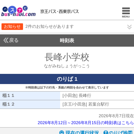
お知らせ
2件のお知らせがあります
戻る
時刻表
長峰小学校
ながみね
ながみねしょうがっこう
のりば 1
※時刻表は以下の行先・系統の時刻を合わせて表示しています
稲１１
稲１１
[小田急] 長峰行
[小田急] 長峰行
稲１２
稲１２
[京王/小田急] 若葉台駅行
[京王/小田急
2026年8月7日現在
2026年8月12日～2026年8月15日の時刻表はこちら
現在の運行状況
のりば地図