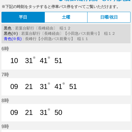
※下記の時刻をタッチすると停車バス停をすべてご覧いただけます。
平日
土曜
日曜/祝日
黒色
: 若葉台駅行〔長峰経由〕 稲１２
黒色(※)
: 若葉台駅行〔長峰経由〕【小田急バス前乗り】 稲１２
青色(※長)
: 長峰行【小田急バス前乗り】 稲１１
6時
※
※
10
31
41
51
10分はつ
31分はつ
41分はつ
51分はつ
7時
※
※
09
21
31
41
51
9分はつ
21分はつ
31分はつ
41分はつ
51分はつ
8時
※
09
21
31
50
9分はつ
21分はつ
31分はつ
50分はつ
9時