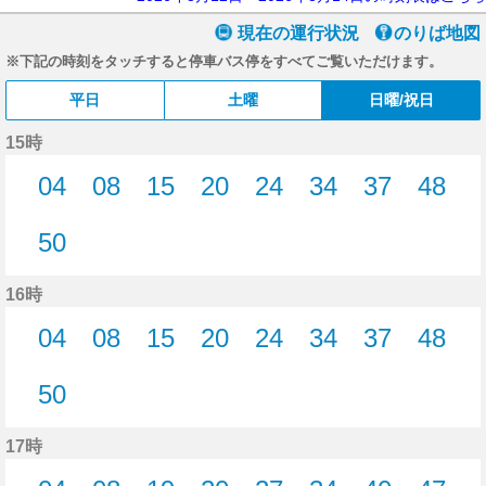
現在の運行状況
のりば地図
※下記の時刻をタッチすると停車バス停をすべてご覧いただけます。
平日
土曜
日曜/祝日
15時
04
08
15
20
24
34
37
48
4分はつ
8分はつ
15分はつ
20分はつ
24分はつ
34分はつ
37分はつ
48分
50
50分はつ
16時
04
08
15
20
24
34
37
48
4分はつ
8分はつ
15分はつ
20分はつ
24分はつ
34分はつ
37分はつ
48分
50
50分はつ
17時