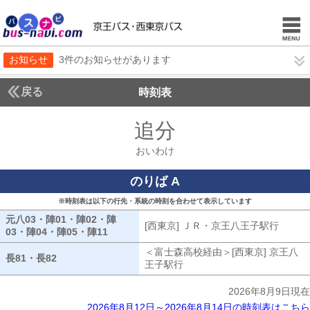
お知らせ
3件のお知らせがあります
戻る
時刻表
追分
おいわけ
おいわけ
のりば A
※時刻表は以下の行先・系統の時刻を合わせて表示しています
元八03・陣01・陣02・陣
[西東京] ＪＲ・京王八王子駅行
[西東
03・陣04・陣05・陣11
元八03・陣01・陣02・陣03・陣04・陣05・陣
＜富士森高校経由＞[西東京] 京王八
長81・長82
長81・長82
王子駅行
富士森高校経由[西東京] 京
2026年8月9日現在
2026年8月12日～2026年8月14日の時刻表はこちら