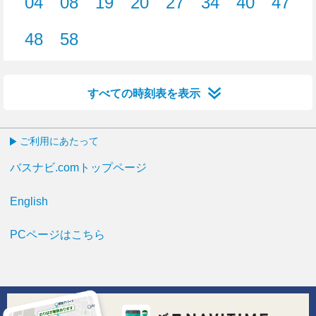
04
08
19
20
27
34
40
47
4分はつ
8分はつ
19分はつ
20分はつ
27分はつ
34分はつ
40分はつ
47分
48
58
48分はつ
58分はつ
すべての時刻表を表示
ご利用にあたって
バスナビ.comトップページ
English
PCページはこちら