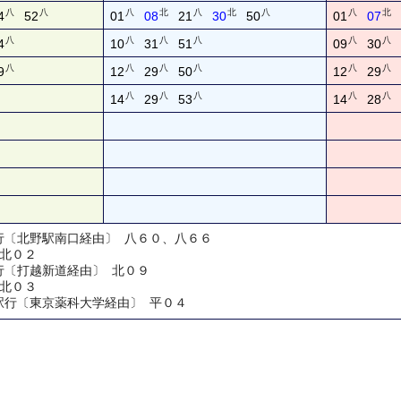
八
八
八
北
八
北
八
八
北
4
52
01
08
21
30
50
01
07
八
八
八
八
八
八
4
10
31
51
09
30
八
八
八
八
八
八
9
12
29
50
12
29
八
八
八
八
八
14
29
53
14
28
口行〔北野駅南口経由〕 八６０、八６６
 北０２
行〔打越新道経由〕 北０９
 北０３
駅行〔東京薬科大学経由〕 平０４