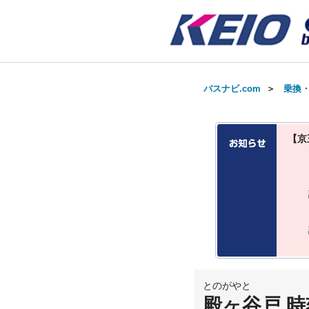
バスナビ.com
＞
乗換
【京
とのがやと
殿ヶ谷戸 時