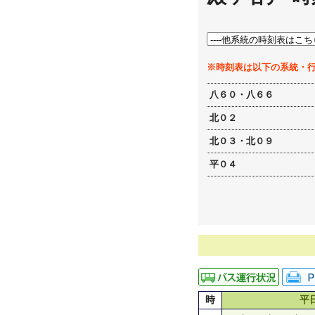
※時刻表は以下の系統・
八６０・八６６
北０２
北０３・北０９
平０４
時
平