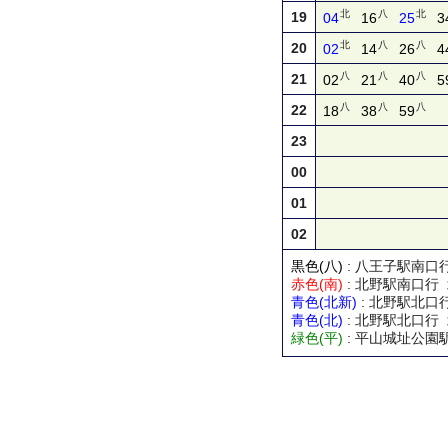
北
八
北
19
04
16
25
3
北
八
八
20
02
14
26
4
八
八
八
21
02
21
40
5
八
八
八
22
18
38
59
23
00
01
02
黒色(八)
: 八王子駅南
赤色(南)
: 北野駅南口行
青色(北新)
: 北野駅北口
青色(北)
: 北野駅北口行
緑色(平)
: 平山城址公園