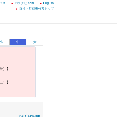
バス
バスナビ.com
English
乗換・時刻表検索トップ
小
中
大
金
）
】
土
）
】
[のりば地図]