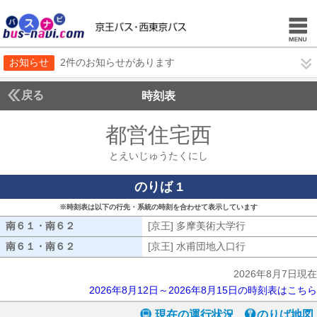
お知らせ
2件のお知らせがあります
戻る
時刻表
都営住宅西
とえいじ
とえいじゅうたくにし
のりば 1
※時刻表は以下の行先・系統の時刻を合わせて表示しています
南６１・南６２
南６１・南６２
[京王] 多摩美術大学行
[京王] 多摩美
南６１・南６２
南６１・南６２
[京王] 水甫団地入口行
[京王] 水甫団
2026年8月7日現在
2026年8月12日～2026年8月15日の時刻表はこちら
現在の運行状況
のりば地図