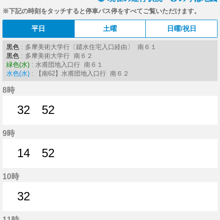
※下記の時刻をタッチすると停車バス停をすべてご覧いただけます。
平日
土曜
日曜/祝日
黒色
: 多摩美術大学行〔鑓水住宅入口経由〕 南６１
黒色
: 多摩美術大学行 南６２
緑色(水)
: 水甫団地入口行 南６１
水色(水)
: 【南62】水甫団地入口行 南６２
8時
32
52
32分はつ
52分はつ
9時
14
52
14分はつ
52分はつ
10時
32
32分はつ
11時