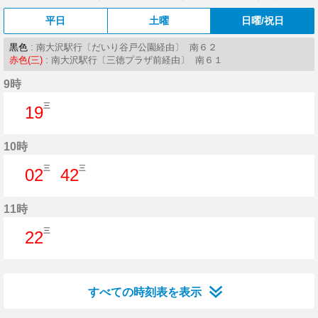
平日
土曜
日曜/祝日
黒色
: 南大沢駅行〔だいり谷戸公園経由〕 南６２
赤色(三)
: 南大沢駅行〔三徳プラザ前経由〕 南６１
9時
三
19
19分はつ
10時
三
三
02
42
2分はつ
42分はつ
11時
三
22
22分はつ
すべての時刻表を表示