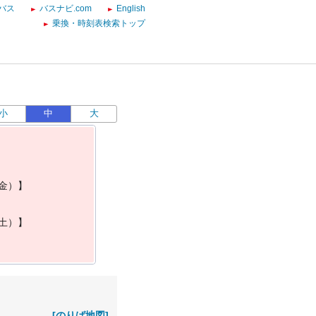
バス
バスナビ.com
English
乗換・時刻表検索トップ
小
中
大
金
）
】
土
）
】
[のりば地図]