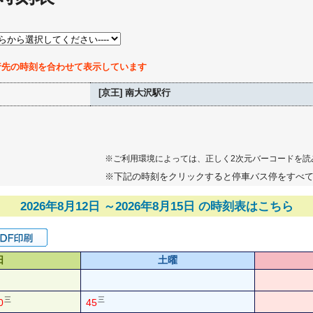
行先の時刻を合わせて表示しています
[京王] 南大沢駅行
※ご利用環境によっては、正しく2次元バーコードを読
※下記の時刻をクリックすると停車バス停をすべ
2026年8月12日 ～2026年8月15日 の時刻表はこちら
日
土曜
三
三
0
45