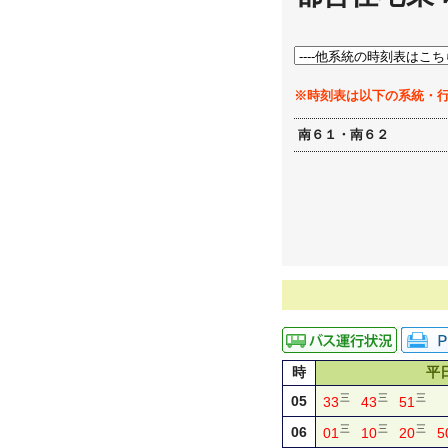
※時刻表は以下の系統・
南６１・南６２
時
平
三
三
三
05
33
43
51
三
三
三
06
01
10
20
5