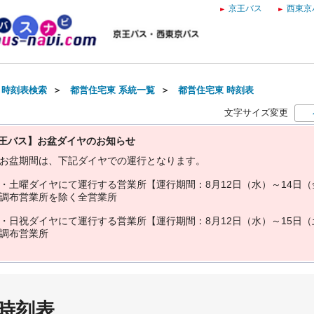
京王バス
西東京
・時刻表検索
＞
都営住宅東 系統一覧
＞
都営住宅東 時刻表
文字サイズ変更
王バス】お盆ダイヤのお知らせ
お
盆
期
間
は
、
下
記
ダ
イ
ヤ
で
の
運
行
と
な
り
ま
す
。
・
土
曜
ダ
イ
ヤ
に
て
運
行
す
る
営
業
所
【
運
行
期
間
：
8
月
1
2
日
（
水
）
～
1
4
日
（
調
布
営
業
所
を
除
く
全
営
業
所
・
日
祝
ダ
イ
ヤ
に
て
運
行
す
る
営
業
所
【
運
行
期
間
：
8
月
1
2
日
（
水
）
～
1
5
日
（
調
布
営
業
所
 時刻表