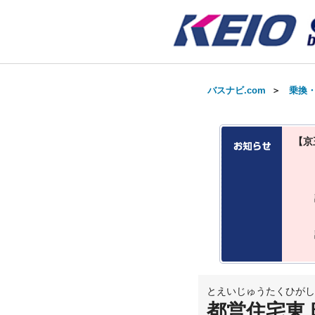
バスナビ.com
＞
乗換
【京
とえいじゅうたくひがし
都営住宅東