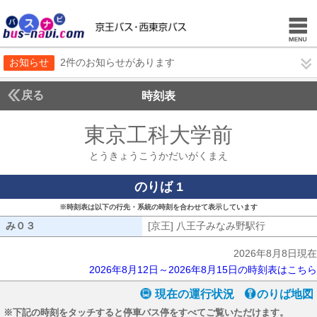
お知らせ
2件のお知らせがあります
戻る
時刻表
東京工科大学前
とうき
とうきょうこうかだいがくまえ
のりば 1
※時刻表は以下の行先・系統の時刻を合わせて表示しています
み０３
み０３
[京王] 八王子みなみ野駅行
[京王] 八
2026年8月8日現在
2026年8月12日～2026年8月15日の時刻表はこちら
現在の運行状況
のりば地図
※下記の時刻をタッチすると停車バス停をすべてご覧いただけます。