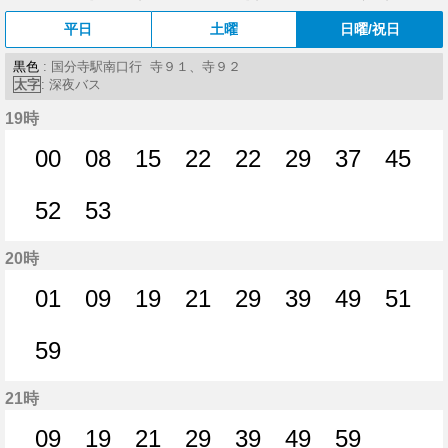
平日
土曜
日曜/祝日
黒色
: 国分寺駅南口行 寺９１、寺９２
太字
: 深夜バス
19時
00
08
15
22
22
29
37
45
0分はつ
8分はつ
15分はつ
22分はつ
22分はつ
29分はつ
37分はつ
45分
52
53
52分はつ
53分はつ
20時
01
09
19
21
29
39
49
51
1分はつ
9分はつ
19分はつ
21分はつ
29分はつ
39分はつ
49分はつ
51分
59
59分はつ
21時
09
19
21
29
39
49
59