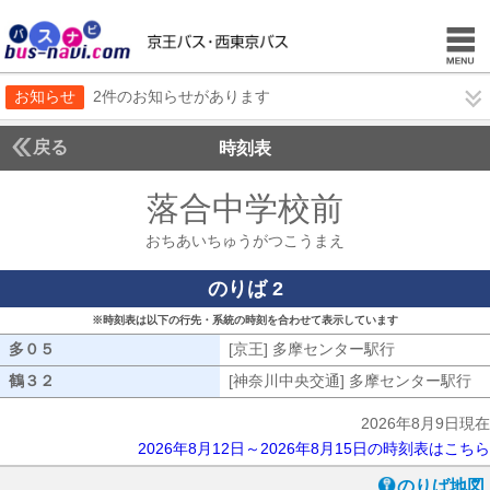
お知らせ
2件のお知らせがあります
戻る
時刻表
落合中学校前
おちあい
おちあいちゅうがつこうまえ
のりば 2
※時刻表は以下の行先・系統の時刻を合わせて表示しています
多０５
多０５
[京王] 多摩センター駅行
[京王] 多摩
鶴３２
鶴３２
[神奈川中央交通] 多摩センター駅行
[
2026年8月9日現在
2026年8月12日～2026年8月15日の時刻表はこちら
のりば地図