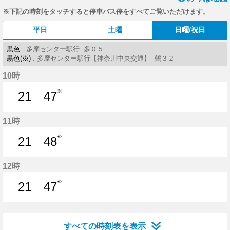
※下記の時刻をタッチすると停車バス停をすべてご覧いただけます。
平日
土曜
日曜/祝日
黒色
: 多摩センター駅行 多０５
黒色(※)
: 多摩センター駅行【神奈川中央交通】 鶴３２
10時
※
21
47
21分はつ
47分はつ
11時
※
21
48
21分はつ
48分はつ
12時
※
21
47
21分はつ
47分はつ
すべての時刻表を表示