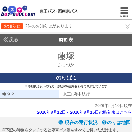
お知らせ
2件のお知らせがあります
戻る
時刻表
藤塚
ふじづか
ふじづか
のりば 1
※時刻表は以下の行先・系統の時刻を合わせて表示しています
寺９２
寺９２
[京王] 府中駅行
[京王] 府中駅行
2026年8月10日現在
2026年8月12日～2026年8月15日の時刻表はこちら
現在の運行状況
のりば地図
※下記の時刻をタッチすると停車バス停をすべてご覧いただけます。