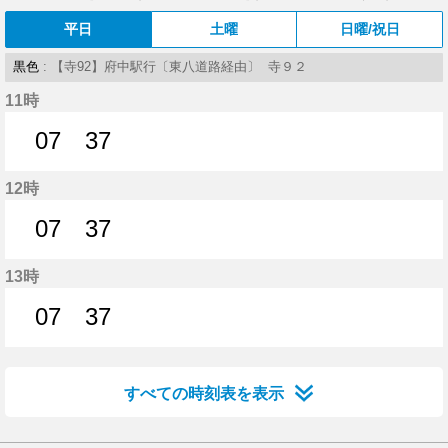
平日
土曜
日曜/祝日
黒色
: 【寺92】府中駅行〔東八道路経由〕 寺９２
11時
07
37
7分はつ
37分はつ
12時
07
37
7分はつ
37分はつ
13時
07
37
7分はつ
37分はつ
すべての時刻表を表示