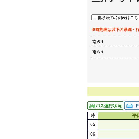
※時刻表は以下の系統・
南６１
南６１
時
平
05
06