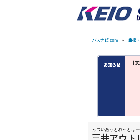
バスナビ.com
＞
乗換
【京
みついあうとれっとぱー
三井アウト