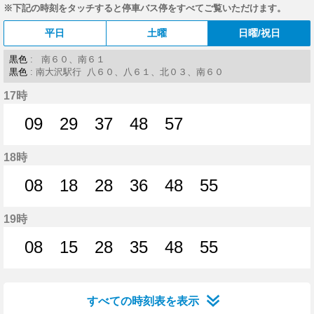
※下記の時刻をタッチすると停車バス停をすべてご覧いただけます。
平日
土曜
日曜/祝日
黒色
: 南６０、南６１
黒色
: 南大沢駅行 八６０、八６１、北０３、南６０
17時
09
29
37
48
57
9分はつ
29分はつ
37分はつ
48分はつ
57分はつ
18時
08
18
28
36
48
55
8分はつ
18分はつ
28分はつ
36分はつ
48分はつ
55分はつ
19時
08
15
28
35
48
55
8分はつ
15分はつ
28分はつ
35分はつ
48分はつ
55分はつ
すべての時刻表を表示