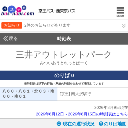
お知らせ
2件のお知らせがあります
戻る
時刻表
三井アウトレットパーク
み
みついあうとれっとぱーく
のりば 0
※時刻表は以下の行先・系統の時刻を合わせて表示しています
八６０・八６１・北０３・南
[京王] 南大沢駅行
[京王] 南大沢駅行
６０・南６１
八６０・八６１・北０３・南６０・南６１
2026年8月9日現在
2026年8月12日～2026年8月15日の時刻表はこちら
現在の運行状況
のりば地図