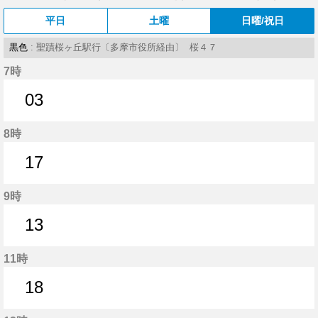
平日
土曜
日曜/祝日
黒色
: 聖蹟桜ヶ丘駅行〔多摩市役所経由〕 桜４７
7時
03
3分はつ
8時
17
17分はつ
9時
13
13分はつ
11時
18
18分はつ