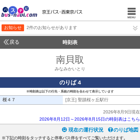
お知らせ
2件のお知らせがあります
戻る
時刻表
南貝取
みなみかい
みなみかいとり
のりば 4
※時刻表は以下の行先・系統の時刻を合わせて表示しています
桜４７
桜４７
[京王] 聖蹟桜ヶ丘駅行
[京王] 聖蹟桜
2026年8月9日現在
2026年8月12日～2026年8月15日の時刻表はこちら
現在の運行状況
のりば地図
※下記の時刻をタッチすると停車バス停をすべてご覧いただけます。