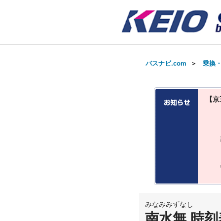
バスナビ.com
＞
乗換
【京
みなみみずなし
南水無 時刻