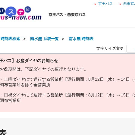
京王バス
西東京
・時刻表検索
＞
南水無 系統一覧
＞
南水無 時刻表
文字サイズ変更
王バス】お盆ダイヤのお知らせ
お
盆
期
間
は
、
下
記
ダ
イ
ヤ
で
の
運
行
と
な
り
ま
す
。
・
土
曜
ダ
イ
ヤ
に
て
運
行
す
る
営
業
所
【
運
行
期
間
：
8
月
1
2
日
（
水
）
～
1
4
日
（
調
布
営
業
所
を
除
く
全
営
業
所
・
日
祝
ダ
イ
ヤ
に
て
運
行
す
る
営
業
所
【
運
行
期
間
：
8
月
1
2
日
（
水
）
～
1
5
日
（
調
布
営
業
所
表