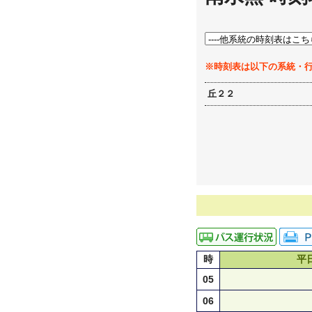
※時刻表は以下の系統・
丘２２
時
平
05
06