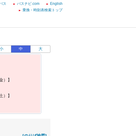
バス
バスナビ.com
English
乗換・時刻表検索トップ
小
中
大
金
）
】
土
）
】
[のりば地図]