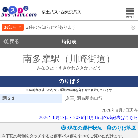
お知らせ
2件のお知らせがあります
戻る
時刻表
南多摩駅（川崎街道）
みな
みなみたまえきかわさきかいどう
のりば 2
※時刻表は以下の行先・系統の時刻を合わせて表示しています
調２１
調２１
[京王] 調布駅南口行
[京王] 調布駅南口
2026年8月7日現在
2026年8月12日～2026年8月15日の時刻表はこちら
現在の運行状況
のりば地図
※下記の時刻をタッチすると停車バス停をすべてご覧いただけます。