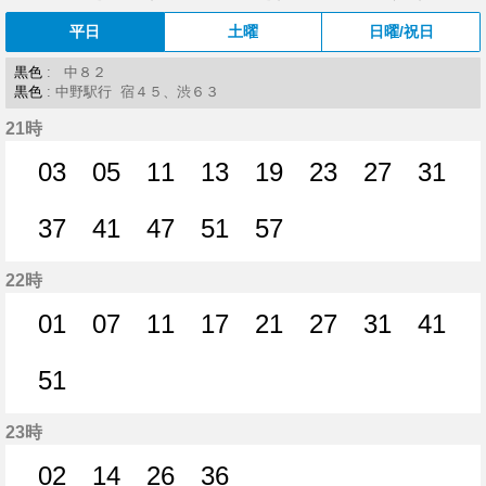
平日
土曜
日曜/祝日
黒色
: 中８２
黒色
: 中野駅行 宿４５、渋６３
21時
03
05
11
13
19
23
27
31
3分はつ
5分はつ
11分はつ
13分はつ
19分はつ
23分はつ
27分はつ
31分
37
41
47
51
57
37分はつ
41分はつ
47分はつ
51分はつ
57分はつ
22時
01
07
11
17
21
27
31
41
1分はつ
7分はつ
11分はつ
17分はつ
21分はつ
27分はつ
31分はつ
41分
51
51分はつ
23時
02
14
26
36