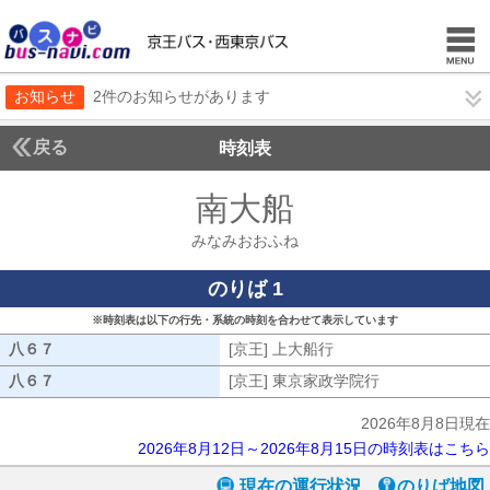
お知らせ
2件のお知らせがあります
戻る
時刻表
南大船
みなみおお
みなみおおふね
のりば 1
※時刻表は以下の行先・系統の時刻を合わせて表示しています
八６７
八６７
[京王] 上大船行
[京王] 上大船行
八６７
八６７
[京王] 東京家政学院行
[京王] 東京家
2026年8月8日現在
2026年8月12日～2026年8月15日の時刻表はこちら
現在の運行状況
のりば地図