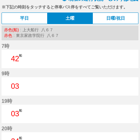
※下記の時刻をタッチすると停車バス停をすべてご覧いただけます。
平日
土曜
日曜/祝日
赤色(船)
: 上大船行 八６７
赤色
: 東京家政学院行 八６７
7時
船
42
42分はつ
9時
03
3分はつ
19時
船
03
3分はつ
20時
船