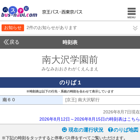
お知らせ
2件のお知らせがあります
戻る
時刻表
南大沢学園前
みなみお
みなみおおさわがくえんまえ
のりば 1
※時刻表は以下の行先・系統の時刻を合わせて表示しています
南６０
南６０
[京王] 南大沢駅行
[京王] 南大沢駅行
2026年8月7日現在
2026年8月12日～2026年8月15日の時刻表はこちら
現在の運行状況
のりば地図
※下記の時刻をタッチすると停車バス停をすべてご覧いただけます。