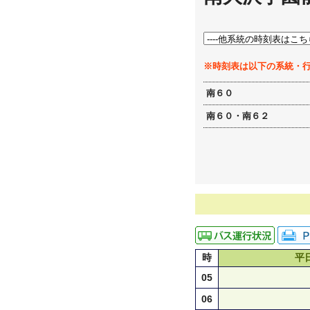
※時刻表は以下の系統・
南６０
南６０・南６２
時
平
05
06