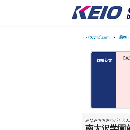
バスナビ.com
＞
乗換
【京
みなみおおさわがくえん
南大沢学園