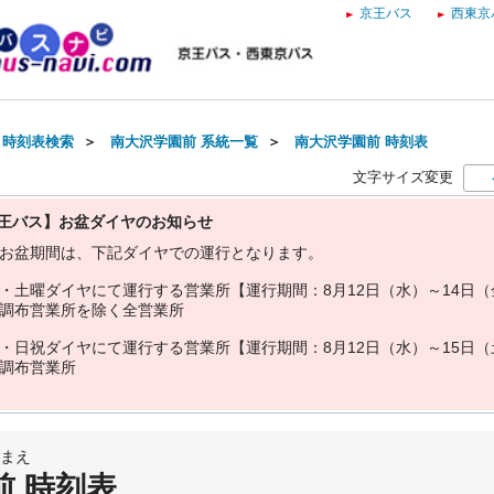
京王バス
西東京
・時刻表検索
＞
南大沢学園前 系統一覧
＞
南大沢学園前 時刻表
文字サイズ変更
王バス】お盆ダイヤのお知らせ
お
盆
期
間
は
、
下
記
ダ
イ
ヤ
で
の
運
行
と
な
り
ま
す
。
・
土
曜
ダ
イ
ヤ
に
て
運
行
す
る
営
業
所
【
運
行
期
間
：
8
月
1
2
日
（
水
）
～
1
4
日
（
調
布
営
業
所
を
除
く
全
営
業
所
・
日
祝
ダ
イ
ヤ
に
て
運
行
す
る
営
業
所
【
運
行
期
間
：
8
月
1
2
日
（
水
）
～
1
5
日
（
調
布
営
業
所
まえ
前 時刻表