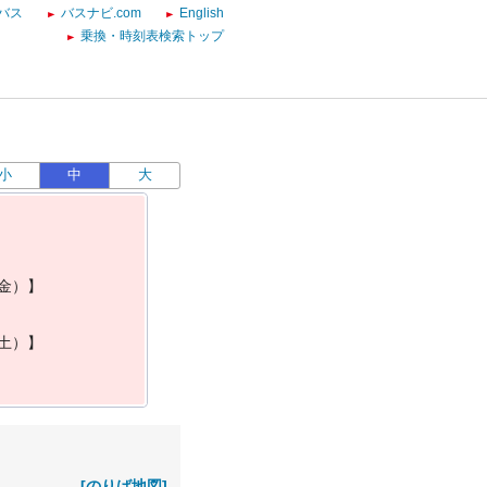
バス
バスナビ.com
English
乗換・時刻表検索トップ
小
中
大
金
）
】
土
）
】
[のりば地図]