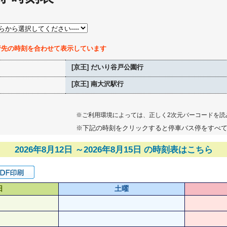
行先の時刻を合わせて表示しています
[京王] だいり谷戸公園行
[京王] 南大沢駅行
※ご利用環境によっては、正しく2次元バーコードを読
※下記の時刻をクリックすると停車バス停をすべ
2026年8月12日 ～2026年8月15日 の時刻表はこちら
日
土曜