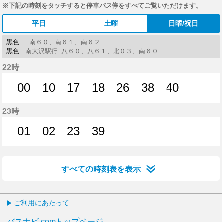
※下記の時刻をタッチすると停車バス停をすべてご覧いただけます。
平日
土曜
日曜/祝日
黒色
: 南６０、南６１、南６２
黒色
: 南大沢駅行 八６０、八６１、北０３、南６０
22時
00
10
17
18
26
38
40
0分はつ
10分はつ
17分はつ
18分はつ
26分はつ
38分はつ
40分はつ
23時
01
02
23
39
1分はつ
2分はつ
23分はつ
39分はつ
すべての時刻表を表示
ご利用にあたって
バスナビ.comトップページ