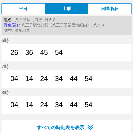
平日
土曜
日曜/祝日
黒色
: 八王子駅北口行 日５０
青色(業)
: 八王子駅北口行〔八王子工業団地経由〕 八５８
太字
: 深夜バス
6時
26
36
45
54
26分はつ
36分はつ
45分はつ
54分はつ
7時
04
14
24
34
44
54
4分はつ
14分はつ
24分はつ
34分はつ
44分はつ
54分はつ
8時
04
14
24
34
44
54
4分はつ
14分はつ
24分はつ
34分はつ
44分はつ
54分はつ
すべての時刻表を表示