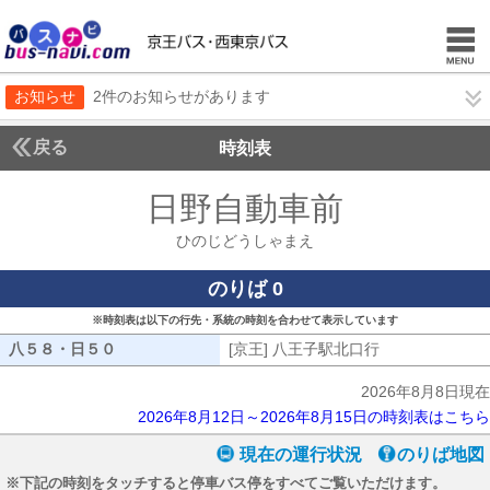
お知らせ
2件のお知らせがあります
戻る
時刻表
日野自動車前
ひのじど
ひのじどうしゃまえ
のりば 0
※時刻表は以下の行先・系統の時刻を合わせて表示しています
八５８・日５０
八５８・日５０
[京王] 八王子駅北口行
[京王] 八王子
2026年8月8日現在
2026年8月12日～2026年8月15日の時刻表はこちら
現在の運行状況
のりば地図
※下記の時刻をタッチすると停車バス停をすべてご覧いただけます。