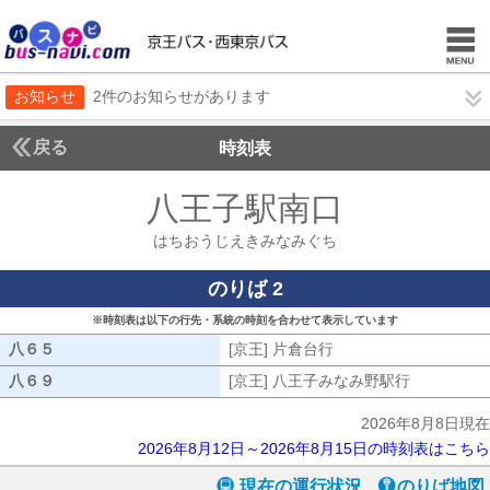
お知らせ
2件のお知らせがあります
戻る
時刻表
八王子駅南口
はちおう
はちおうじえきみなみぐち
のりば 2
※時刻表は以下の行先・系統の時刻を合わせて表示しています
八６５
八６５
[京王] 片倉台行
[京王] 片倉台行
八６９
八６９
[京王] 八王子みなみ野駅行
[京王] 八
2026年8月8日現在
2026年8月12日～2026年8月15日の時刻表はこちら
現在の運行状況
のりば地図