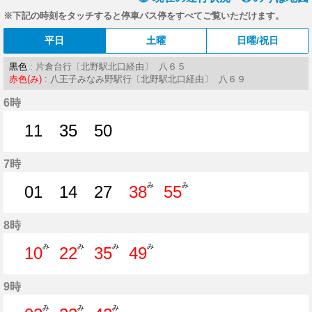
※下記の時刻をタッチすると停車バス停をすべてご覧いただけます。
平日
土曜
日曜/祝日
黒色
: 片倉台行〔北野駅北口経由〕 八６５
赤色(み)
: 八王子みなみ野駅行〔北野駅北口経由〕 八６９
6時
11
35
50
11分はつ
35分はつ
50分はつ
7時
み
み
01
14
27
38
55
1分はつ
14分はつ
27分はつ
38分はつ
55分はつ
8時
み
み
み
み
10
22
35
49
10分はつ
22分はつ
35分はつ
49分はつ
9時
み
み
み