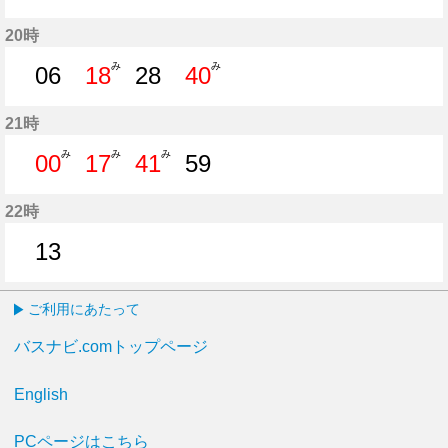
8分はつ
18分はつ
28分はつ
40分はつ
56分はつ
20時
み
み
06
18
28
40
6分はつ
18分はつ
28分はつ
40分はつ
21時
み
み
み
00
17
41
59
0分はつ
17分はつ
41分はつ
59分はつ
22時
13
13分はつ
ご利用にあたって
バスナビ.comトップページ
English
PCページはこちら