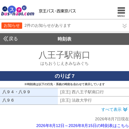
お知らせ
2件のお知らせがあります
戻る
時刻表
八王子駅南口
はちおう
はちおうじえきみなみぐち
のりば 7
※時刻表は以下の行先・系統の時刻を合わせて表示しています
八９４・八９９
八９４・八９９
[京王] 西八王子駅南口行
[京王] 西八
八９６
八９６
[京王] 法政大学行
[京王] 法政大学行
すべて表示
2026年8月7日現在
2026年8月12日～2026年8月15日の時刻表はこちら