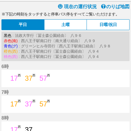
現在の運行状況
のりば地図
※下記の時刻をタッチすると停車バス停をすべてご覧いただけます。
平日
土曜
日曜/祝日
黒色
: 法政大学行〔冨士森公園経由〕 八９６
赤色(南)
: 西八王子駅南口行〔南大通り経由〕 八９９
青色(グ)
: グリーンヒル寺田行〔西八王子駅南口経由〕 八９８
橙色(西)
: 西八王子駅南口行〔冨士森公園経由〕 八９４
桃色(西)
: 西八王子駅南口行〔冨士森公園経由〕 八９４
6時
西
西
西
17
37
57
17分はつ
37分はつ
57分はつ
7時
西
西
西
17
37
57
17分はつ
37分はつ
57分はつ
8時
西
17
37