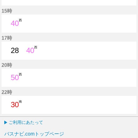
11分はつ
40分はつ
15時
西
40
40分はつ
17時
西
28
40
28分はつ
40分はつ
20時
西
50
50分はつ
22時
南
30
30分はつ
ご利用にあたって
バスナビ.comトップページ