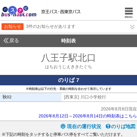
お知らせ
3件のお知らせがあります
戻る
時刻表
八王子駅北口
はちおう
はちおうじえききたぐち
のりば 7
※時刻表は以下の行先・系統の時刻を合わせて表示しています
秋02
秋02
[西東京] 川口小学校行
[西東京] 川口
2026年8月8日現在
2026年8月12日～2026年8月14日の時刻表はこちら
現在の運行状況
のりば地図
※下記の時刻をタッチすると停車バス停をすべてご覧いただけます。