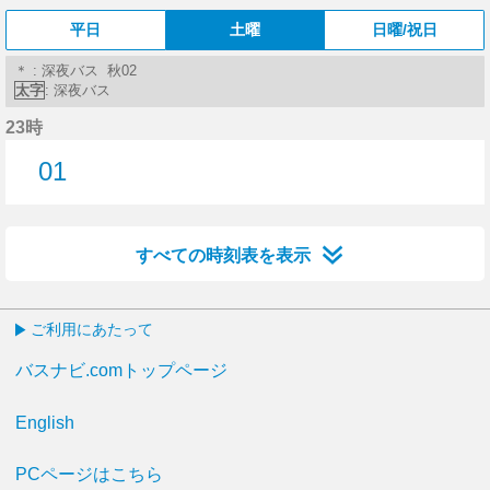
平日
土曜
日曜/祝日
＊ : 深夜バス 秋02
太字
: 深夜バス
23時
01
1分はつ
すべての時刻表を表示
ご利用にあたって
バスナビ.comトップページ
English
PCページはこちら