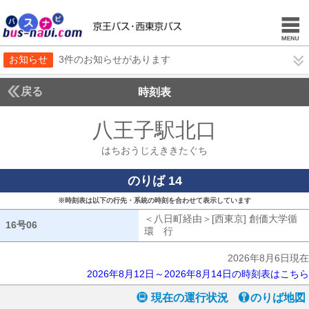
お知らせ
3件のお知らせがあります
戻る
時刻表
八王子駅北口
はちおう
はちおうじえききたぐち
のりば 14
※時刻表は以下の行先・系統の時刻を合わせて表示しています
＜八日町経由＞[西東京] 創価大学循
16号06
16号06
環 行
八日町経由[西東京] 創価大学
2026年8月6日現在
2026年8月12日～2026年8月14日の時刻表はこちら
現在の運行状況
のりば地図