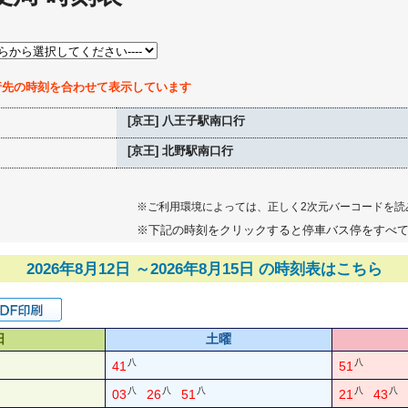
行先の時刻を合わせて表示しています
[京王] 八王子駅南口行
[京王] 北野駅南口行
※ご利用環境によっては、正しく2次元バーコードを読
※下記の時刻をクリックすると停車バス停をすべ
2026年8月12日 ～2026年8月15日 の時刻表はこちら
日
土曜
八
八
41
51
八
八
八
八
八
03
26
51
21
43