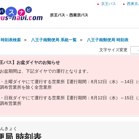
京王バス
西東京
・時刻表検索
＞
八王子南郵便局 系統一覧
＞
八王子南郵便局 時刻表
文字サイズ変更
王バス】お盆ダイヤのお知らせ
お
盆
期
間
は
、
下
記
ダ
イ
ヤ
で
の
運
行
と
な
り
ま
す
。
・
土
曜
ダ
イ
ヤ
に
て
運
行
す
る
営
業
所
【
運
行
期
間
：
8
月
1
2
日
（
水
）
～
1
4
日
（
調
布
営
業
所
を
除
く
全
営
業
所
・
日
祝
ダ
イ
ヤ
に
て
運
行
す
る
営
業
所
【
運
行
期
間
：
8
月
1
2
日
（
水
）
～
1
5
日
（
調
布
営
業
所
んきょく
便局 時刻表