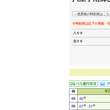
※時刻表は以下の系統・
八６９
北０６
時
平
南
05
45
南
南
06
07
37