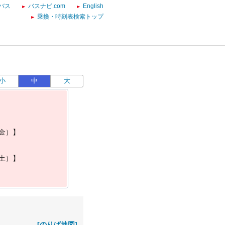
バス
バスナビ.com
English
乗換・時刻表検索トップ
小
中
大
金
）
】
土
）
】
[のりば地図]