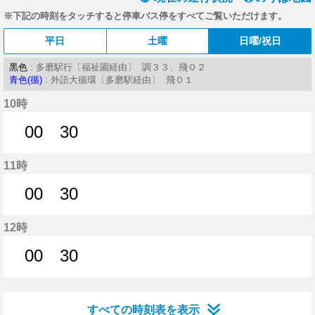
※下記の時刻をタッチすると停車バス停をすべてご覧いただけます。
平日
土曜
日曜/祝日
黒色
: 多磨駅行〔福祉園経由〕 調３３、飛０２
青色(循)
: 外語大循環〔多磨駅経由〕 飛０１
10時
00
30
0分はつ
30分はつ
11時
00
30
0分はつ
30分はつ
12時
00
30
0分はつ
30分はつ
すべての時刻表を表示