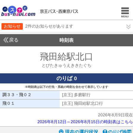
お知らせ
2件のお知らせがあります
戻る
時刻表
飛田給駅北口
とびたき
とびたきゅうえききたぐち
のりば 0
※時刻表は以下の行先・系統の時刻を合わせて表示しています
調３３・飛０２
調３３・飛０２
[京王] 多磨駅行
[京王] 多磨駅行
飛０１
飛０１
[京王] 飛田給駅北口行
[京王] 飛田給
2026年8月9日現在
2026年8月12日～2026年8月15日の時刻表はこちら
現在の運行状況
のりば地図