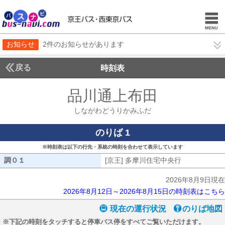
お知らせ
2件のお知らせがあります
戻る
時刻表
品川通上布田
しながわ
しながわどうりかみふだ
のりば 1
※時刻表は以下の行先・系統の時刻を合わせて表示しています
調０１
調０１
[京王] 多摩川住宅中央行
[京王] 多摩
2026年8月9日現在
2026年8月12日～2026年8月15日の時刻表はこちら
現在の運行状況
のりば地図
※下記の時刻をタッチすると停車バス停をすべてご覧いただけます。