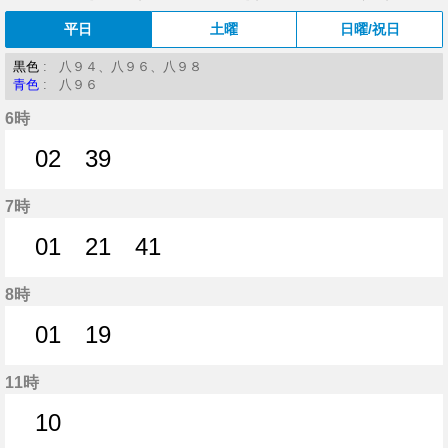
平日
土曜
日曜/祝日
黒色
: 八９４、八９６、八９８
青色
: 八９６
6時
02
39
2分はつ
39分はつ
7時
01
21
41
1分はつ
21分はつ
41分はつ
8時
01
19
1分はつ
19分はつ
11時
10