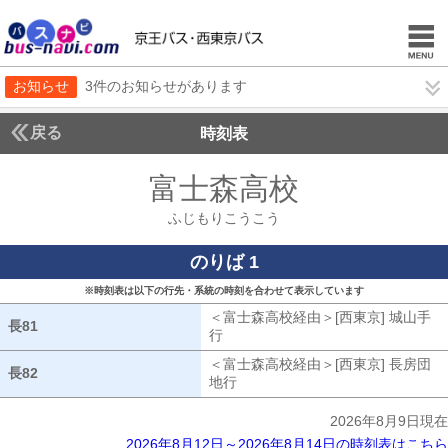
お知らせ
3件のお知らせがあります
戻る
時刻表
富士森高校
ふじもり
ふじもりこうこう
のりば 1
※時刻表は以下の行先・系統の時刻を合わせて表示しています
＜富士森高校経由＞[西東京] 城山手
長81
長81
行
富士森高校経由[西東京] 城山手行
＜富士森高校経由＞[西東京] 長房団
長82
長82
地行
富士森高校経由[西東京] 長房団地
2026年8月9日現在
2026年8月12日～2026年8月14日の時刻表はこちら