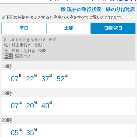
現在の運行状況
のりば地図
※下記の時刻をタッチすると停車バス停をすべてご覧いただけます。
平日
土曜
日曜/祝日
S : 城山手行き深夜バス 長81
城 : 城山手行き 長81
長 : 長房団地行き 長82
太字
: 深夜バス
18時
長
城
城
城
07
22
37
52
7分はつ
22分はつ
37分はつ
52分はつ
19時
城
城
城
07
20
40
7分はつ
20分はつ
40分はつ
20時
城
城
05
35