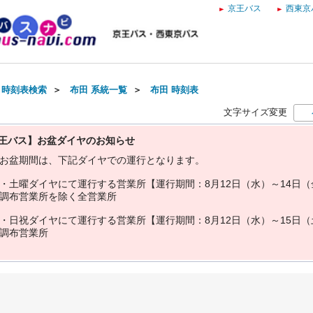
京王バス
西東京
・時刻表検索
＞
布田 系統一覧
＞
布田 時刻表
文字サイズ変更
王バス】お盆ダイヤのお知らせ
お
盆
期
間
は
、
下
記
ダ
イ
ヤ
で
の
運
行
と
な
り
ま
す
。
・
土
曜
ダ
イ
ヤ
に
て
運
行
す
る
営
業
所
【
運
行
期
間
：
8
月
1
2
日
（
水
）
～
1
4
日
（
調
布
営
業
所
を
除
く
全
営
業
所
・
日
祝
ダ
イ
ヤ
に
て
運
行
す
る
営
業
所
【
運
行
期
間
：
8
月
1
2
日
（
水
）
～
1
5
日
（
調
布
営
業
所