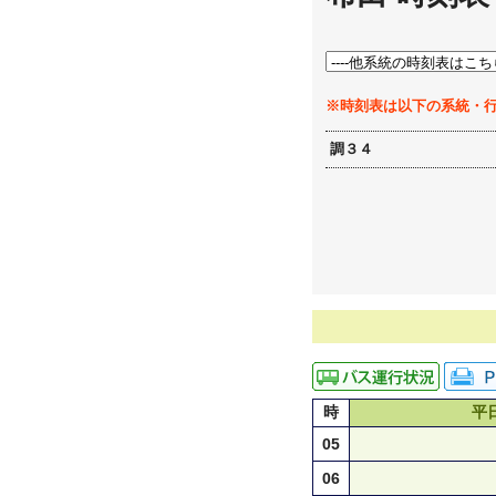
※時刻表は以下の系統・
調３４
時
平
05
06