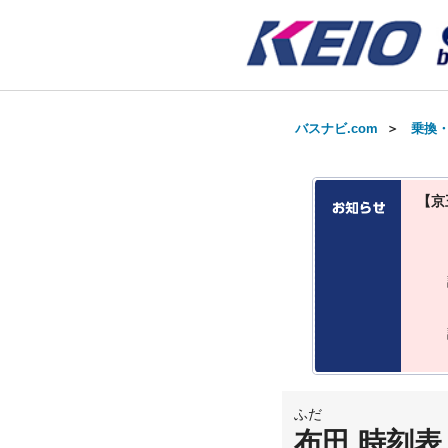
バスナビ.com
＞
乗換
【京
ふだ
布田 時刻表