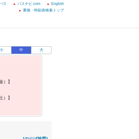
バス
バスナビ.com
English
乗換・時刻表検索トップ
小
中
大
金
）
】
土
）
】
[のりば地図]