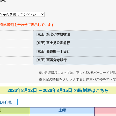
行先の時刻を合わせて表示しています
[京王] 第七小学校循環
[京王] 富士見公園前行
[京王] 西原町一丁目行
[京王] 西国分寺駅行
※ご利用環境によっては、正しく2次元バーコードを読
※下記の時刻をクリックすると停車バス停をすべ
2026年8月12日 ～2026年8月15日 の時刻表はこちら
日
土曜