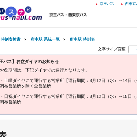
京王バス
西東京
・時刻表検索
＞
府中駅 系統一覧
＞
府中駅 時刻表
文字サイズ変更
王バス】お盆ダイヤのお知らせ
お
盆
期
間
は
、
下
記
ダ
イ
ヤ
で
の
運
行
と
な
り
ま
す
。
・
土
曜
ダ
イ
ヤ
に
て
運
行
す
る
営
業
所
【
運
行
期
間
：
8
月
1
2
日
（
水
）
～
1
4
日
（
調
布
営
業
所
を
除
く
全
営
業
所
・
日
祝
ダ
イ
ヤ
に
て
運
行
す
る
営
業
所
【
運
行
期
間
：
8
月
1
2
日
（
水
）
～
1
5
日
（
調
布
営
業
所
表