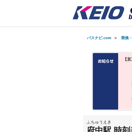
バスナビ.com
＞
乗換
【京
ふちゅうえき
府中駅 時刻