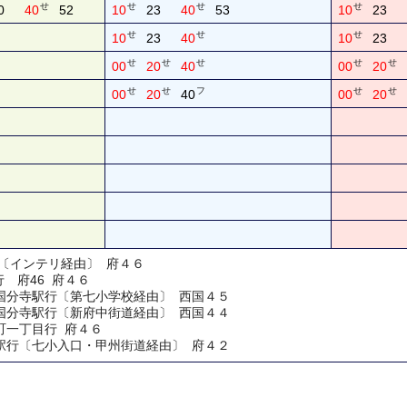
せ
せ
せ
せ
0
40
52
10
23
40
53
10
23
せ
せ
せ
10
23
40
10
23
せ
せ
せ
せ
せ
00
20
40
00
20
せ
せ
フ
せ
せ
00
20
40
00
20
環〔インテリ経由〕 府４６
行 府46 府４６
西国分寺駅行〔第七小学校経由〕 西国４５
西国分寺駅行〔新府中街道経由〕 西国４４
原町一丁目行 府４６
中駅行〔七小入口・甲州街道経由〕 府４２