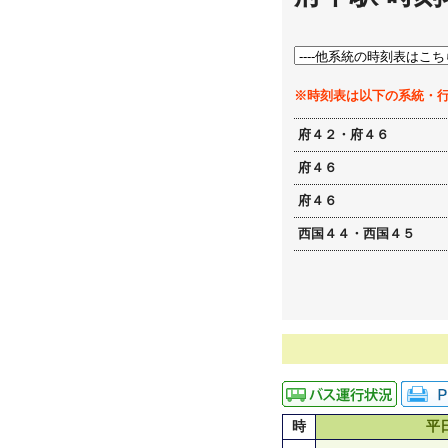
※時刻表は以下の系統・
府４２・府４６
府４６
府４６
西国４４・西国４５
時
平