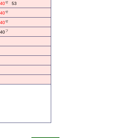
せ
40
53
せ
40
せ
40
フ
40