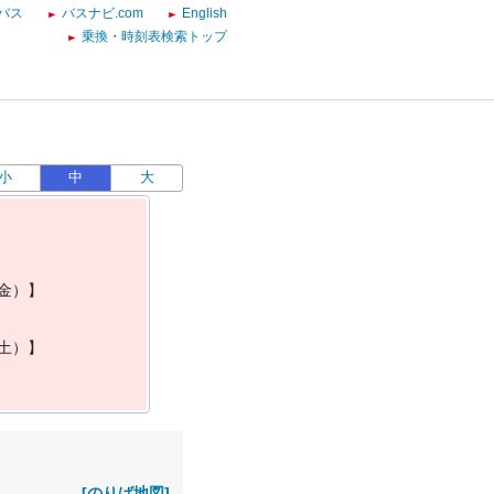
バス
バスナビ.com
English
乗換・時刻表検索トップ
小
中
大
金
）
】
土
）
】
[のりば地図]