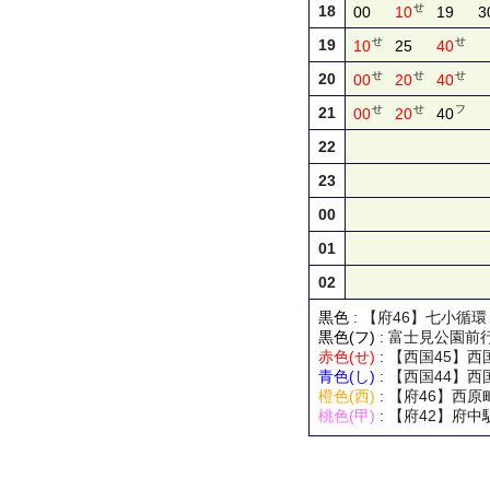
せ
18
00
10
19
3
せ
せ
19
10
25
40
せ
せ
せ
20
00
20
40
せ
せ
フ
21
00
20
40
22
23
00
01
02
黒色
: 【府46】七小循
黒色(フ)
: 富士見公園前
赤色(せ)
: 【西国45】
青色(し)
: 【西国44】
橙色(西)
: 【府46】西
桃色(甲)
: 【府42】府