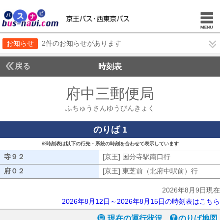
お知らせ
2件のお知らせがあります
戻る
時刻表
府中三郵便局
ふちゅう
ふちゅうさんゆうびんきょく
のりば 1
※時刻表は以下の行先・系統の時刻を合わせて表示しています
寺９２
寺９２
[京王] 国分寺駅南口行
[京王] 国分寺
府０２
府０２
[京王] 東芝前（北府中駅前）行
[京王
2026年8月9日現在
2026年8月12日～2026年8月15日の時刻表はこちら
現在の運行状況
のりば地図