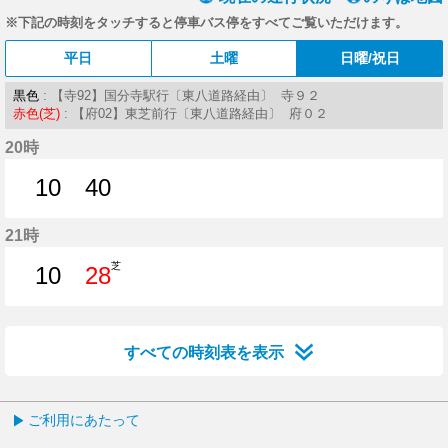
※下記の時刻をタッチすると停車バス停をすべてご覧いただけます。
平日
土曜
日曜/祝日
黒色
: 【寺92】国分寺駅行〔東八道路経由〕 寺９２
赤色(芝)
: 【府02】東芝前行〔東八道路経由〕 府０２
20時
10
40
10分はつ
40分はつ
21時
芝
10
28
10分はつ
28分はつ
すべての時刻表を表示
ご利用にあたって