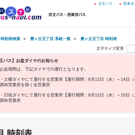
京王バス
西東京
・時刻表検索
＞
豊ヶ丘五丁目 系統一覧
＞
豊ヶ丘五丁目 時刻表
文字サイズ変更
王バス】お盆ダイヤのお知らせ
お
盆
期
間
は
、
下
記
ダ
イ
ヤ
で
の
運
行
と
な
り
ま
す
。
・
土
曜
ダ
イ
ヤ
に
て
運
行
す
る
営
業
所
【
運
行
期
間
：
8
月
1
2
日
（
水
）
～
1
4
日
（
調
布
営
業
所
を
除
く
全
営
業
所
・
日
祝
ダ
イ
ヤ
に
て
運
行
す
る
営
業
所
【
運
行
期
間
：
8
月
1
2
日
（
水
）
～
1
5
日
（
調
布
営
業
所
目 時刻表