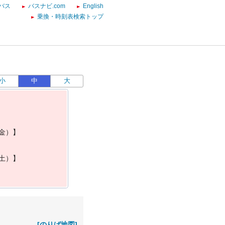
バス
バスナビ.com
English
乗換・時刻表検索トップ
小
中
大
金
）
】
土
）
】
[のりば地図]