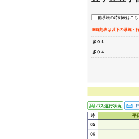
※時刻表は以下の系統・
多０１
多０４
時
平
05
06