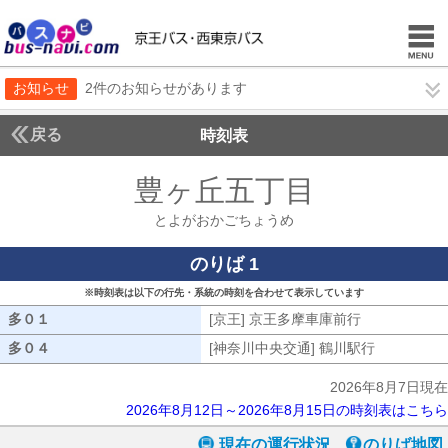
お知らせ
2件のお知らせがあります
戻る
時刻表
豊ヶ丘五丁目
とよがお
とよがおかごちょうめ
のりば 1
※時刻表は以下の行先・系統の時刻を合わせて表示しています
多０１
多０１
[京王] 京王多摩車庫前行
[京王] 京王
多０４
多０４
[神奈川中央交通] 鶴川駅行
[神奈川中央
2026年8月7日現在
2026年8月12日～2026年8月15日の時刻表はこちら
現在の運行状況
のりば地図