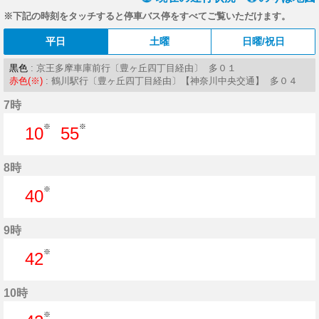
※下記の時刻をタッチすると停車バス停をすべてご覧いただけます。
平日
土曜
日曜/祝日
黒色
: 京王多摩車庫前行〔豊ヶ丘四丁目経由〕 多０１
赤色(※)
: 鶴川駅行〔豊ヶ丘四丁目経由〕【神奈川中央交通】 多０４
7時
※
※
10
55
10分はつ
55分はつ
8時
※
40
40分はつ
9時
※
42
42分はつ
10時
※