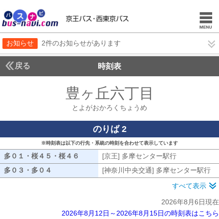
お知らせ
2件のお知らせがあります
戻る
時刻表
豊ヶ丘六丁目
とよがお
とよがおかろくちょうめ
のりば 2
※時刻表は以下の行先・系統の時刻を合わせて表示しています
多０１・桜４５・桜４６
多０１・桜４５・桜４６
[京王] 多摩センター駅行
[京王] 多摩
多０３・多０４
多０３・多０４
[神奈川中央交通] 多摩センター駅行
[
すべて表示
2026年8月6日現在
2026年8月12日～2026年8月15日の時刻表はこちら