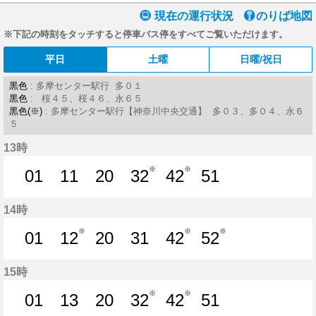
現在の運行状況
のりば地図
※下記の時刻をタッチすると停車バス停をすべてご覧いただけます。
平日
土曜
日曜/祝日
黒色
: 多摩センター駅行 多０１
黒色
: 桜４５、桜４６、永６５
黒色(※)
: 多摩センター駅行【神奈川中央交通】 多０３、多０４、永６
５
13時
※
※
01
11
20
32
42
51
1分はつ
11分はつ
20分はつ
32分はつ
42分はつ
51分はつ
14時
※
※
※
01
12
20
31
42
52
1分はつ
12分はつ
20分はつ
31分はつ
42分はつ
52分はつ
15時
※
※
01
13
20
32
42
51