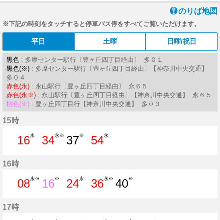
のりば地図
※下記の時刻をタッチすると停車バス停をすべてご覧いただけます。
平日
土曜
日曜/祝日
黒色
: 多摩センター駅行〔豊ヶ丘四丁目経由〕 多０１
黒色(※)
: 多摩センター駅行〔豊ヶ丘四丁目経由〕【神奈川中央交通】
多０４
赤色(永)
: 永山駅行〔豊ヶ丘四丁目経由〕 永６５
赤色(永※)
: 永山駅行〔豊ヶ丘四丁目経由〕【神奈川中央交通】 永６５
桃色(※)
: 豊ヶ丘四丁目行【神奈川中央交通】 多０３
15時
永
永※
※
永
16
34
37
54
16分はつ
34分はつ
37分はつ
54分はつ
16時
永※
※
永
永※
※
08
16
24
36
40
8分はつ
16分はつ
24分はつ
36分はつ
40分はつ
17時