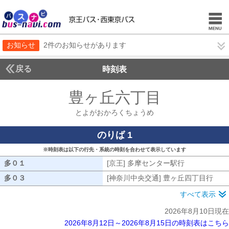
お知らせ
2件のお知らせがあります
戻る
時刻表
豊ヶ丘六丁目
とよがお
とよがおかろくちょうめ
のりば 1
※時刻表は以下の行先・系統の時刻を合わせて表示しています
多０１
多０１
[京王] 多摩センター駅行
[京王] 多摩
多０３
多０３
[神奈川中央交通] 豊ヶ丘四丁目行
[神
すべて表示
2026年8月10日現在
2026年8月12日～2026年8月15日の時刻表はこちら