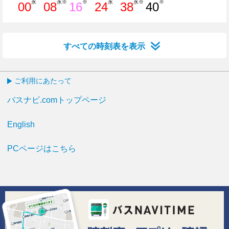
永
永※
※
永
永※
※
00
08
16
24
38
40
0分はつ
8分はつ
16分はつ
24分はつ
38分はつ
40分はつ
すべての時刻表を表示
ご利用にあたって
バスナビ.comトップページ
English
PCページはこちら