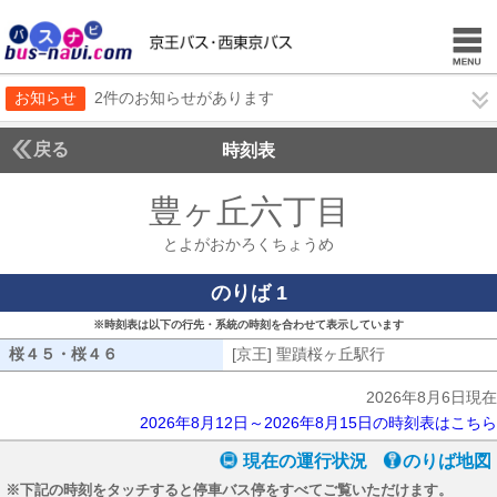
お知らせ
2件のお知らせがあります
戻る
時刻表
豊ヶ丘六丁目
とよがお
とよがおかろくちょうめ
のりば 1
※時刻表は以下の行先・系統の時刻を合わせて表示しています
桜４５・桜４６
桜４５・桜４６
[京王] 聖蹟桜ヶ丘駅行
[京王] 聖蹟桜
2026年8月6日現在
2026年8月12日～2026年8月15日の時刻表はこちら
現在の運行状況
のりば地図
※下記の時刻をタッチすると停車バス停をすべてご覧いただけます。