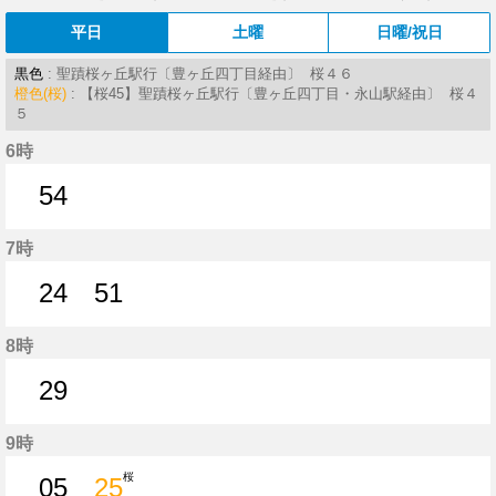
平日
土曜
日曜/祝日
黒色
: 聖蹟桜ヶ丘駅行〔豊ヶ丘四丁目経由〕 桜４６
橙色(桜)
: 【桜45】聖蹟桜ヶ丘駅行〔豊ヶ丘四丁目・永山駅経由〕 桜４
５
6時
54
54分はつ
7時
24
51
24分はつ
51分はつ
8時
29
29分はつ
9時
桜
05
25