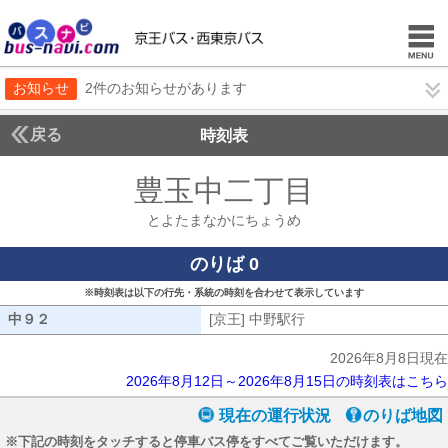
お知らせ
2件のお知らせがあります
戻る
時刻表
豊玉中二丁目
とよたま
とよたまなかにちょうめ
のりば 0
※時刻表は以下の行先・系統の時刻を合わせて表示しています
中９２
中９２
[京王] 中野駅行
[京王] 中野駅行
2026年8月8日現在
2026年8月12日～2026年8月15日の時刻表はこちら
現在の運行状況
のりば地図
※下記の時刻をタッチすると停車バス停をすべてご覧いただけます。