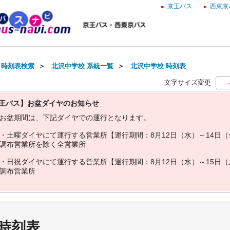
京王バス
西東京
・時刻表検索
＞
北沢中学校 系統一覧
＞
北沢中学校 時刻表
文字サイズ変更
王バス】お盆ダイヤのお知らせ
お
盆
期
間
は
、
下
記
ダ
イ
ヤ
で
の
運
行
と
な
り
ま
す
。
・
土
曜
ダ
イ
ヤ
に
て
運
行
す
る
営
業
所
【
運
行
期
間
：
8
月
1
2
日
（
水
）
～
1
4
日
（
調
布
営
業
所
を
除
く
全
営
業
所
・
日
祝
ダ
イ
ヤ
に
て
運
行
す
る
営
業
所
【
運
行
期
間
：
8
月
1
2
日
（
水
）
～
1
5
日
（
調
布
営
業
所
 時刻表