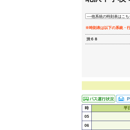
※時刻表は以下の系統・
渋６８
時
平
05
06