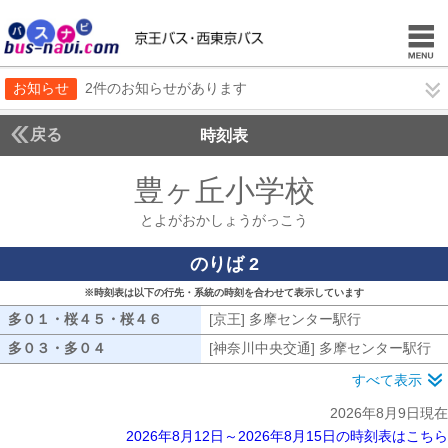
お知らせ
2件のお知らせがあります
戻る
時刻表
豊ヶ丘小学校
とよがお
とよがおかしょうがっこう
のりば 2
※時刻表は以下の行先・系統の時刻を合わせて表示しています
多０１・桜４５・桜４６
多０１・桜４５・桜４６
[京王] 多摩センター駅行
[京王] 多摩
多０３・多０４
多０３・多０４
[神奈川中央交通] 多摩センター駅行
[
すべて表示
2026年8月9日現在
2026年8月12日～2026年8月15日の時刻表はこちら