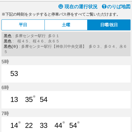
現在の運行状況
のりば地図
※下記の時刻をタッチすると停車バス停をすべてご覧いただけます。
平日
土曜
日曜/祝日
黒色
: 多摩センター駅行 多０１
黒色
: 桜４５、桜４６、永６５
黒色(※)
: 多摩センター駅行【神奈川中央交通】 多０３、多０４、永６
５
5時
53
53分はつ
6時
※
13
35
54
13分はつ
35分はつ
54分はつ
7時
※
※
※
14
22
33
44
54