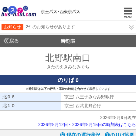
お知らせ
2件のお知らせがあります
戻る
時刻表
北野駅南口
きたのえ
きたのえきみなみぐち
のりば 0
※時刻表は以下の行先・系統の時刻を合わせて表示しています
北０６
北０６
[京王] 八王子みなみ野駅行
[京王] 八
北１０
北１０
[京王] 西武北野台行
[京王] 西武北野台
2026年8月9日現在
2026年8月12日～2026年8月15日の時刻表はこちら
現在の運行状況
のりば地図