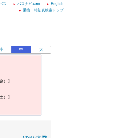
バス
バスナビ.com
English
乗換・時刻表検索トップ
小
中
大
金
）
】
土
）
】
[のりば地図]