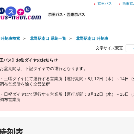
京王バス
西東京
・時刻表検索
＞
北野駅南口 系統一覧
＞
北野駅南口 時刻表
文字サイズ変更
王バス】お盆ダイヤのお知らせ
お
盆
期
間
は
、
下
記
ダ
イ
ヤ
で
の
運
行
と
な
り
ま
す
。
・
土
曜
ダ
イ
ヤ
に
て
運
行
す
る
営
業
所
【
運
行
期
間
：
8
月
1
2
日
（
水
）
～
1
4
日
（
調
布
営
業
所
を
除
く
全
営
業
所
・
日
祝
ダ
イ
ヤ
に
て
運
行
す
る
営
業
所
【
運
行
期
間
：
8
月
1
2
日
（
水
）
～
1
5
日
（
調
布
営
業
所
 時刻表