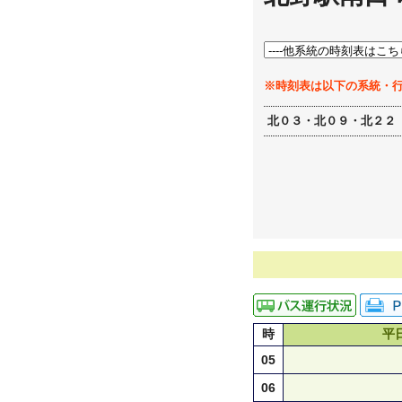
※時刻表は以下の系統・
北０３・北０９・北２２
時
平
05
06