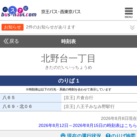
お知らせ
2件のお知らせがあります
戻る
時刻表
北野台一丁目
きたのだ
きたのだいいっちょうめ
のりば 1
※時刻表は以下の行先・系統の時刻を合わせて表示しています
八６５
八６５
[京王] 片倉台行
[京王] 片倉台行
八６９・北０６
八６９・北０６
[京王] 八王子みなみ野駅行
[京王] 八
2026年8月8日現在
2026年8月12日～2026年8月15日の時刻表はこちら
現在の運行状況
のりば地図