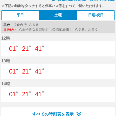
※下記の時刻をタッチすると停車バス停をすべてご覧いただけます。
平日
土曜
日曜/祝日
黒色
: 片倉台行 八６５
赤色(み)
: 八王子みなみ野駅行〔公園前経由〕 八６９、北０６
12時
み
み
み
01
21
41
1分はつ
21分はつ
41分はつ
13時
み
み
み
01
21
41
1分はつ
21分はつ
41分はつ
14時
み
み
み
01
21
41
1分はつ
21分はつ
41分はつ
すべての時刻表を表示