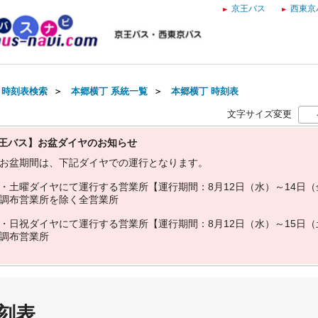
京王バス
西東京
・時刻表検索
＞
本郷横丁 系統一覧
＞
本郷横丁 時刻表
文字サイズ変更
王バス】お盆ダイヤのお知らせ
お
盆
期
間
は
、
下
記
ダ
イ
ヤ
で
の
運
行
と
な
り
ま
す
。
・
土
曜
ダ
イ
ヤ
に
て
運
行
す
る
営
業
所
【
運
行
期
間
：
8
月
1
2
日
（
水
）
～
1
4
日
（
調
布
営
業
所
を
除
く
全
営
業
所
・
日
祝
ダ
イ
ヤ
に
て
運
行
す
る
営
業
所
【
運
行
期
間
：
8
月
1
2
日
（
水
）
～
1
5
日
（
調
布
営
業
所
刻表