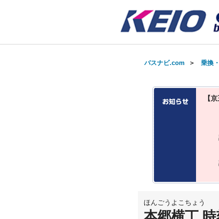
バスナビ.com
＞
乗換
【京
ほんごうよこちょう
本郷横丁 時