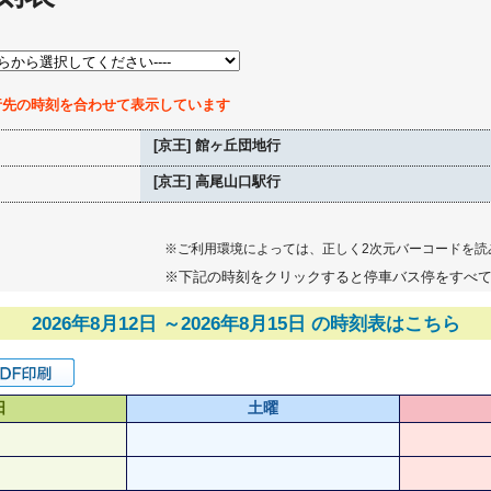
行先の時刻を合わせて表示しています
[京王] 館ヶ丘団地行
[京王] 高尾山口駅行
※ご利用環境によっては、正しく2次元バーコードを読
※下記の時刻をクリックすると停車バス停をすべ
2026年8月12日 ～2026年8月15日 の時刻表はこちら
日
土曜