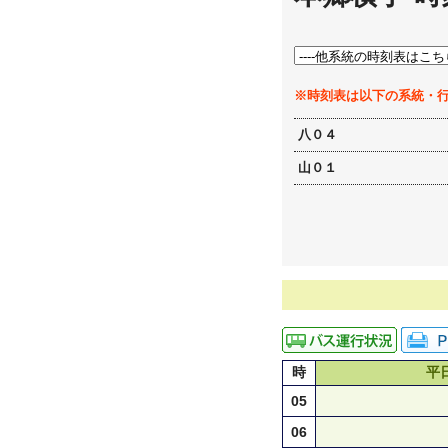
※時刻表は以下の系統・
八０４
山０１
時
平
05
06