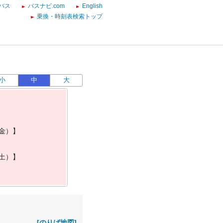
バス
バスナビ.com
English
乗換・時刻表検索トップ
小
中
大
金
）
】
土
）
】
[のりば地図]