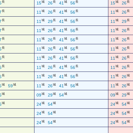
長
城
長
城
長
城
長
6
15
26
41
56
15
26
長
城
長
城
長
城
長
7
11
26
41
56
11
26
長
城
長
城
長
城
長
7
11
29
41
56
11
29
長
城
長
城
長
城
長
7
11
26
41
56
11
26
長
城
長
城
長
城
長
7
11
26
41
56
11
26
長
城
長
城
長
城
長
6
11
26
41
56
11
26
長
城
長
城
長
城
長
6
11
26
41
56
11
26
長
城
長
城
長
城
長
6
11
26
41
56
11
26
長
城
城
城
長
城
城
6
11
26
41
56
11
26
城
城
城
城
城
城
城
城
5
59
11
26
41
56
11
26
城
城
城
城
城
城
6
09
29
54
09
29
城
城
城
城
城
6
24
54
24
54
城
城
城
城
24
54
24
54
城
城
城
城
24
54
24
54