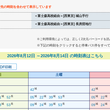
行先の時刻を合わせて表示しています
＜富士森高校経由＞[西東京] 城山手行
＜富士森高校経由＞[西東京] 長房団地行
※ご利用環境によっては、正しく2次元バーコードを読
※下記の時刻をクリックすると停車バス停をすべ
2026年8月12日 ～2026年8月14日 の時刻表はこちら
日
土曜
城
城
42
42
城
長
城
城
城
長
城
城
1
52
05
22
39
53
05
22
城
長
城
城
城
長
城
城
3
53
09
24
39
53
09
24