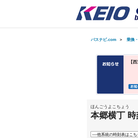
バスナビ.com
＞
乗換
【西
ほんごうよこちょう
本郷横丁 時