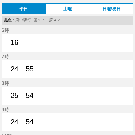
平日
土曜
日曜/祝日
黒色
: 府中駅行 国１７、府４２
6時
16
16分はつ
7時
24
55
24分はつ
55分はつ
8時
25
54
25分はつ
54分はつ
9時
24
54
24分はつ
54分はつ