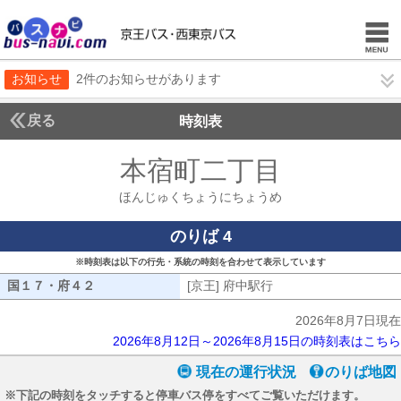
お知らせ
2件のお知らせがあります
戻る
時刻表
本宿町二丁目
ほんじゅ
ほんじゅくちょうにちょうめ
のりば 4
※時刻表は以下の行先・系統の時刻を合わせて表示しています
国１７・府４２
国１７・府４２
[京王] 府中駅行
[京王] 府中駅行
2026年8月7日現在
2026年8月12日～2026年8月15日の時刻表はこちら
現在の運行状況
のりば地図
※下記の時刻をタッチすると停車バス停をすべてご覧いただけます。