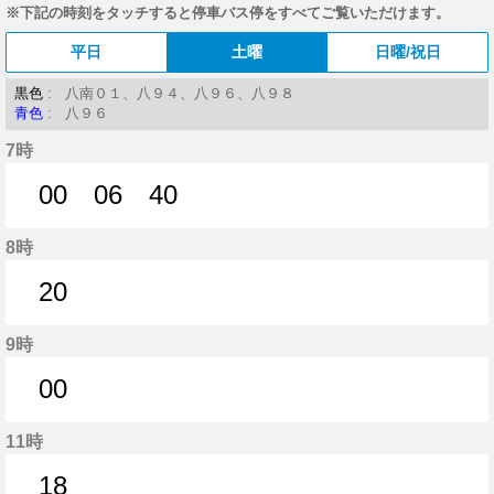
※下記の時刻をタッチすると停車バス停をすべてご覧いただけます。
平日
土曜
日曜/祝日
黒色
: 八南０１、八９４、八９６、八９８
青色
: 八９６
7時
00
06
40
0分はつ
6分はつ
40分はつ
8時
20
20分はつ
9時
00
0分はつ
11時
18