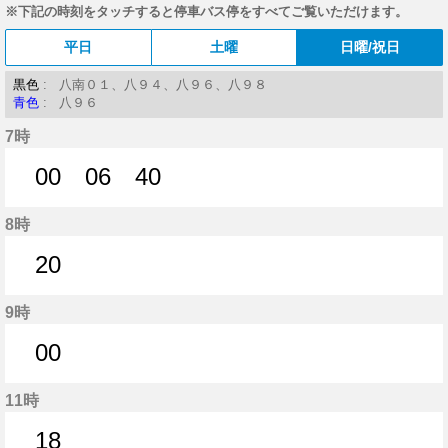
※下記の時刻をタッチすると停車バス停をすべてご覧いただけます。
平日
土曜
日曜/祝日
黒色
: 八南０１、八９４、八９６、八９８
青色
: 八９６
7時
00
06
40
0分はつ
6分はつ
40分はつ
8時
20
20分はつ
9時
00
0分はつ
11時
18