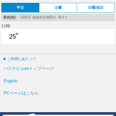
平日
土曜
日曜/祝日
黒色(稲)
: 【府61】稲城市立病院行 府６１
11時
稲
25
25分はつ
ご利用にあたって
バスナビ.comトップページ
English
PCページはこちら