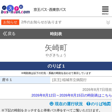
お知らせ
2件のお知らせがあります
戻る
時刻表
矢崎町
やざきちょ
やざきちょう
のりば 1
※時刻表は以下の行先・系統の時刻を合わせて表示しています
府６１
府６１
[京王] 稲城市立病院行
[京王] 稲城市
2026年8月7日現在
2026年8月12日～2026年8月15日の時刻表はこちら
現在の運行状況
のりば地図
※下記の時刻をタッチすると停車バス停をすべてご覧いただけます。